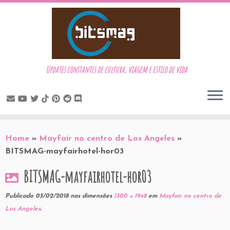
Updates constantes de cultura, viagem e estilo de vida
Skip
to
Home
»
Mayfair no centro de Los Angeles
»
content
BITSMAG-mayfairhotel-hor03
BITSMAG-mayfairhotel-hor03
Publicado
05/02/2018
nas dimensões
1300 × 1948
em
Mayfair no centro de
Los Angeles
.