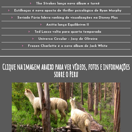
The Strokes lança novo álbum e turnê
Estilhaços é nova aposta de thriller psicológico de Ryan Murphy
Seriado Fúria lidera ranking de visualizações na Disney Plus
Anitta lança Equilibrivm II
Ted Lasso volta para quarta temporada
Universo Circular – Jocy de Oliveira
Frozen Charlotte é o novo álbum de Jack White
Clique na imagem abaixo para ver vídeos, fotos e informações
sobre o Peru