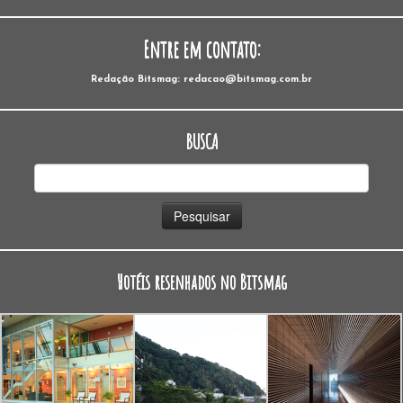
Entre em contato:
Redação Bitsmag: redacao@bitsmag.com.br
BUSCA
Pesquisar
por:
Hotéis resenhados no Bitsmag