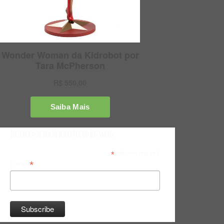
Inscreva-se na Newsletter do Bitsmag
*
indicates required
*
Email