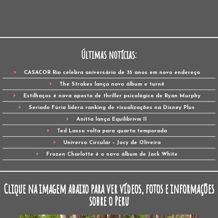
Últimas notícias:
CASACOR Rio celebra aniversário de 35 anos em novo endereço
The Strokes lança novo álbum e turnê
Estilhaços é nova aposta de thriller psicológico de Ryan Murphy
Seriado Fúria lidera ranking de visualizações na Disney Plus
Anitta lança Equilibrivm II
Ted Lasso volta para quarta temporada
Universo Circular – Jocy de Oliveira
Frozen Charlotte é o novo álbum de Jack White
Clique na imagem abaixo para ver vídeos, fotos e informações
sobre o Peru