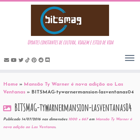
Updates constantes de cultura, viagem e estilo de vida
Skip
to
Home
»
Mansão Ty Warner é nova adição ao Las
content
Ventanas
»
BITSMAG-tywarnermansion-lasventanas04
BITSMAG-tywarnermansion-lasventanas04
Publicado
14/07/2016
nas dimensões
1000 × 667
em
Mansão Ty Warner é
nova adição ao Las Ventanas
.