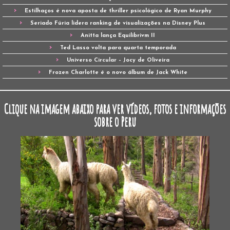
Estilhaços é nova aposta de thriller psicológico de Ryan Murphy
Seriado Fúria lidera ranking de visualizações na Disney Plus
Anitta lança Equilibrivm II
Ted Lasso volta para quarta temporada
Universo Circular – Jocy de Oliveira
Frozen Charlotte é o novo álbum de Jack White
Clique na imagem abaixo para ver vídeos, fotos e informações
sobre o Peru