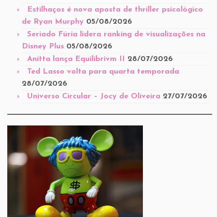
Estilhaços é nova aposta de thriller psicológico
de Ryan Murphy
05/08/2026
Seriado Fúria lidera ranking de visualizações na
Disney Plus
05/08/2026
Anitta lança Equilibrivm II
28/07/2026
Ted Lasso volta para quarta temporada
28/07/2026
Universo Circular – Jocy de Oliveira
27/07/2026