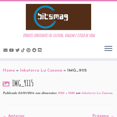
Updates constantes de cultura, viagem e estilo de vida
Skip
to
Home
»
Inkaterra La Casona
»
IMG_9115
content
IMG_9115
Publicado
03/01/2014
nas dimensões
1920 × 1080
em
Inkaterra La Casona
.
← Anterior
Próximo →