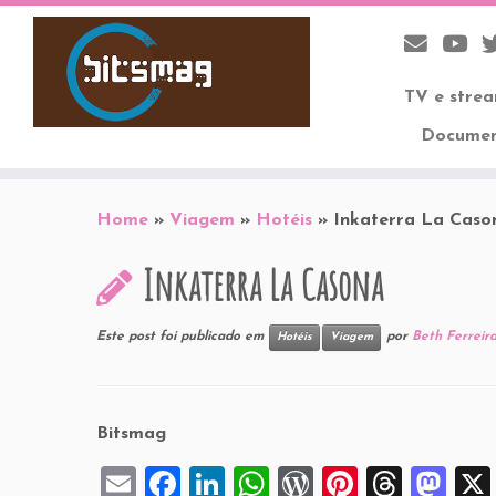
TV e stre
Documen
Skip
to
Home
»
Viagem
»
Hotéis
»
Inkaterra La Caso
content
Inkaterra La Casona
Este post foi publicado em
por
Beth Ferreir
Hotéis
Viagem
Bitsmag
E
F
Li
W
W
Pi
T
M