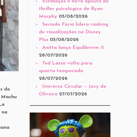
Estilhaços é nova aposta de
thriller psicológico de Ryan
Murphy
05/08/2026
Seriado Fúria lidera ranking
de visualizações na Disney
Plus
05/08/2026
Anitta lança Equilibrivm II
28/07/2026
Ted Lasso volta para
quarta temporada
28/07/2026
Universo Circular – Jocy de
s do
Oliveira
27/07/2026
a Machu
La
 na
iana