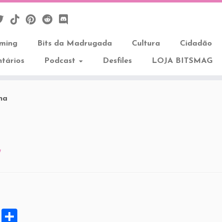
aming
Bits da Madrugada
Cultura
Cidadão
tários
Podcast
Desfiles
LOJA BITSMAG
na
a
X
S