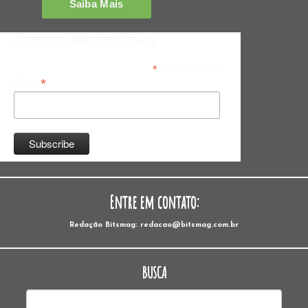
Inscreva-se na Newsletter do Bitsmag
*
indicates required
*
Email
Entre em contato:
Redação Bitsmag: redacao@bitsmag.com.br
BUSCA
Pesquisar