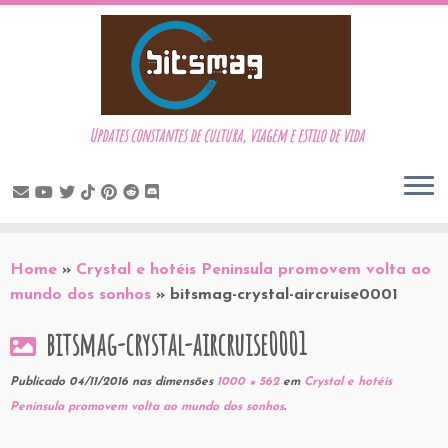
Updates constantes de cultura, viagem e estilo de vida
Skip
to
Home
»
Crystal e hotéis Peninsula promovem volta ao
content
mundo dos sonhos
»
bitsmag-crystal-aircruise0001
bitsmag-crystal-aircruise0001
Publicado
04/11/2016
nas dimensões
1000 × 562
em
Crystal e hotéis
Peninsula promovem volta ao mundo dos sonhos
.