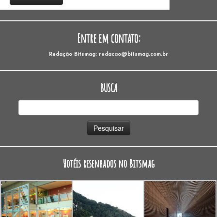
Entre em contato:
Redação Bitsmag: redacao@bitsmag.com.br
BUSCA
Pesquisar
por:
Hotéis resenhados no Bitsmag