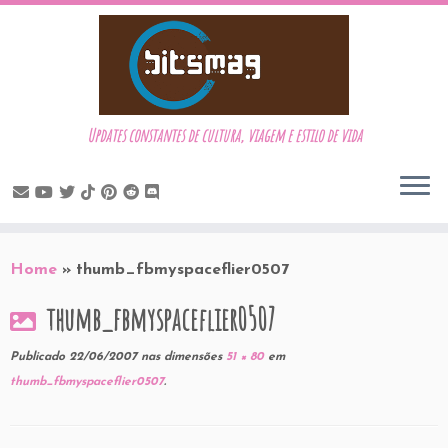
Updates constantes de cultura, viagem e estilo de vida
Skip
to
Home
»
thumb_fbmyspaceflier0507
content
thumb_fbmyspaceflier0507
Publicado
22/06/2007
nas dimensões
51 × 80
em
thumb_fbmyspaceflier0507
.