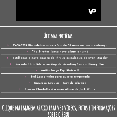
Últimas notícias:
CASACOR Rio celebra aniversário de 35 anos em novo endereço
The Strokes lança novo álbum e turnê
Estilhaços é nova aposta de thriller psicológico de Ryan Murphy
Seriado Fúria lidera ranking de visualizações na Disney Plus
Anitta lança Equilibrivm II
Ted Lasso volta para quarta temporada
Universo Circular – Jocy de Oliveira
Frozen Charlotte é o novo álbum de Jack White
Clique na imagem abaixo para ver vídeos, fotos e informações
sobre o Peru