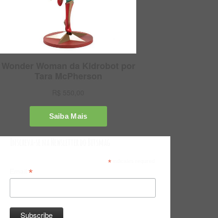
Inscreva-se na Newsletter do Bitsmag
*
indicates required
*
Email