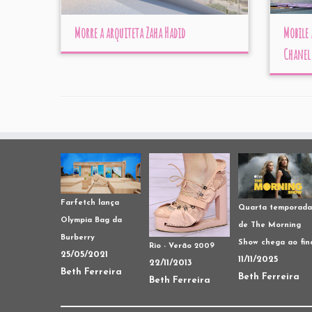
Morre a arquiteta Zaha Hadid
Mobile 
Chanel
Farfetch lança
Quarta temporada
Olympia Bag da
de The Morning
Burberry
Show chega ao fin
Rio - Verão 2009
25/05/2021
11/11/2025
22/11/2013
Beth Ferreira
Beth Ferreira
Beth Ferreira