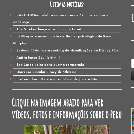
Últimas notícias:
CASACOR Rio celebra aniversário de 35 anos em novo
endereço
The Strokes lança novo álbum e turnê
Estilhaços é nova aposta de thriller psicológico de Ryan
Murphy
Seriado Fúria lidera ranking de visualizações na Disney Plus
Anitta lança Equilibrivm II
P
Ted Lasso volta para quarta temporada
p
Universo Circular – Jocy de Oliveira
Frozen Charlotte é o novo álbum de Jack White
Clique na imagem abaixo para ver
vídeos, fotos e informações sobre o Peru