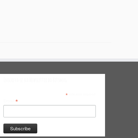
Inscreva-se na Newsletter do Bitsmag
*
indicates required
*
Email