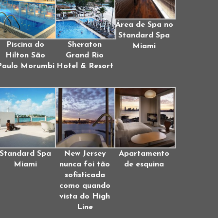
Área de Spa no
Standard Spa
Piscina do
Sheraton
Miami
Hilton São
Grand Rio
Paulo Morumbi
Hotel & Resort
Standard Spa
New Jersey
Apartamento
Miami
nunca foi tão
de esquina
sofisticada
como quando
vista do High
Line