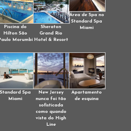
Área de Spa no
Standard Spa
Piscina do
Sheraton
Miami
Hilton São
Grand Rio
Paulo Morumbi
Hotel & Resort
Standard Spa
New Jersey
Apartamento
Miami
nunca foi tão
de esquina
sofisticada
como quando
vista do High
Line