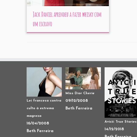
Jack Daniel aprendeu a fazer whisky com
um escravo
Miss Dior Cherie
09/12/2008
Lei francesa contra
Beth Ferreira
culto à extrema
magreza
Avicii: True Stories
16/04/2008
14/12/2018
Beth Ferreira
Beth Ferreira