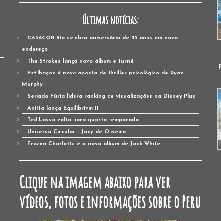
Últimas notícias:
CASACOR Rio celebra aniversário de 35 anos em novo
endereço
The Strokes lança novo álbum e turnê
Estilhaços é nova aposta de thriller psicológico de Ryan
Murphy
Seriado Fúria lidera ranking de visualizações na Disney Plus
Anitta lança Equilibrivm II
Ted Lasso volta para quarta temporada
Universo Circular – Jocy de Oliveira
Frozen Charlotte é o novo álbum de Jack White
Clique na imagem abaixo para ver
vídeos, fotos e informações sobre o Peru