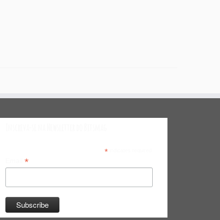
Inscreva-se na Newsletter do Bitsmag
*
indicates required
*
Email