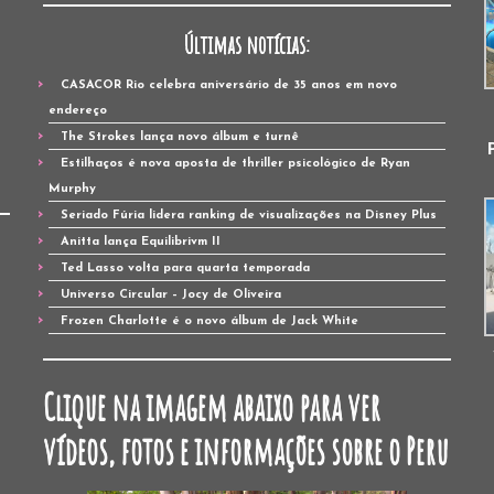
Últimas notícias:
CASACOR Rio celebra aniversário de 35 anos em novo
endereço
The Strokes lança novo álbum e turnê
Estilhaços é nova aposta de thriller psicológico de Ryan
Murphy
Seriado Fúria lidera ranking de visualizações na Disney Plus
Anitta lança Equilibrivm II
Ted Lasso volta para quarta temporada
Universo Circular – Jocy de Oliveira
Frozen Charlotte é o novo álbum de Jack White
Clique na imagem abaixo para ver
vídeos, fotos e informações sobre o Peru