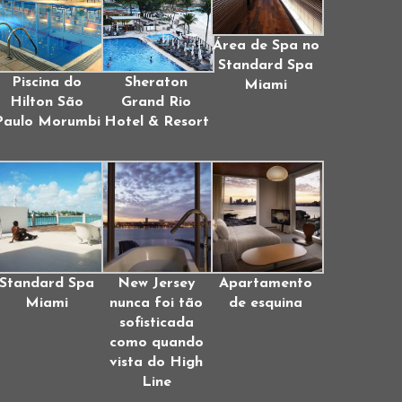
Área de Spa no
Standard Spa
Piscina do
Sheraton
Miami
Hilton São
Grand Rio
Paulo Morumbi
Hotel & Resort
Standard Spa
New Jersey
Apartamento
Miami
nunca foi tão
de esquina
sofisticada
como quando
vista do High
Line