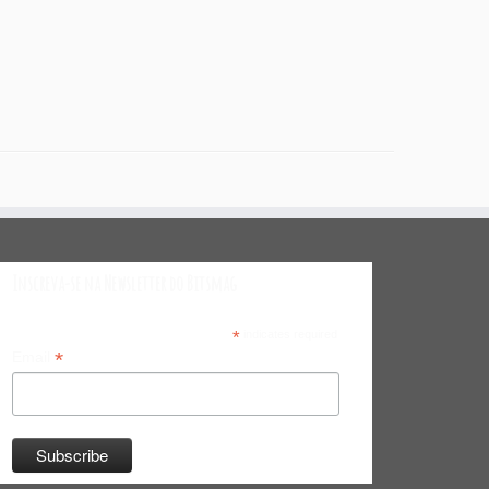
Inscreva-se na Newsletter do Bitsmag
*
indicates required
*
Email