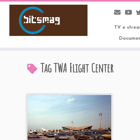
TV e stre
Documen
Skip
to
Tag
TWA Flight Center
content