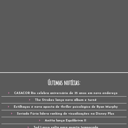
Últimas notícias:
CASACOR Rio celebra aniversário de 35 anos em novo endereço
The Strokes lança novo álbum e turnê
Estilhaços é nova aposta de thriller psicológico de Ryan Murphy
Seriado Fúria lidera ranking de visualizações na Disney Plus
Anitta lança Equilibrivm II
Ted Lasso volta para quarta temporada