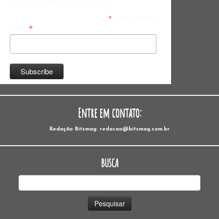
*
indicates required
*
Email
Entre em contato:
Redação Bitsmag: redacao@bitsmag.com.br
BUSCA
Pesquisar
por: