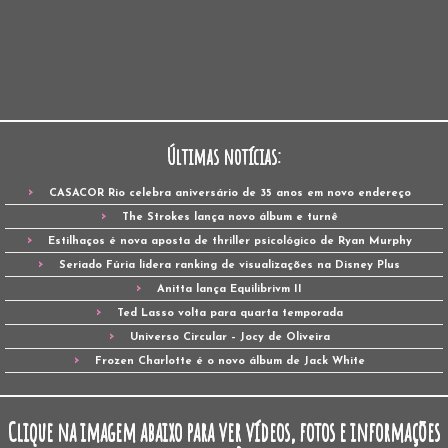
Últimas notícias:
CASACOR Rio celebra aniversário de 35 anos em novo endereço
The Strokes lança novo álbum e turnê
Estilhaços é nova aposta de thriller psicológico de Ryan Murphy
Seriado Fúria lidera ranking de visualizações na Disney Plus
Anitta lança Equilibrivm II
Ted Lasso volta para quarta temporada
Universo Circular – Jocy de Oliveira
Frozen Charlotte é o novo álbum de Jack White
Clique na imagem abaixo para ver vídeos, fotos e informações