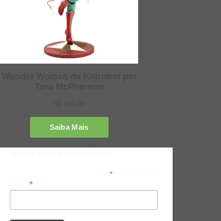
Inscreva-se na Newsletter do Bitsmag
*
indicates required
*
Email