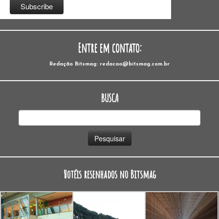
Entre em contato:
Redação Bitsmag: redacao@bitsmag.com.br
BUSCA
Pesquisar
por:
Hotéis resenhados no Bitsmag