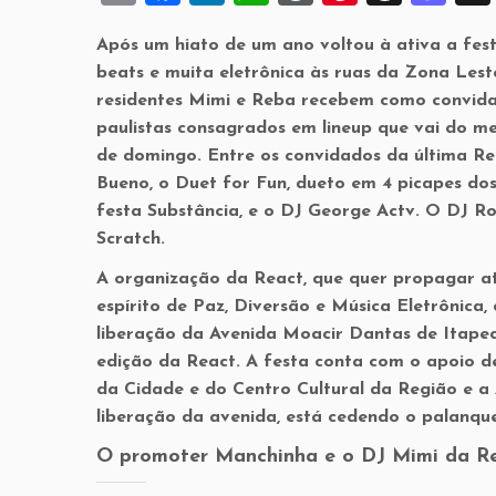
m
a
n
h
or
nt
hr
a
Após um hiato de um ano voltou à ativa a fest
ai
c
k
at
d
er
e
st
beats e muita eletrônica às ruas da Zona Lest
l
e
e
s
P
es
a
o
residentes Mimi e Reba recebem como convid
b
dI
A
re
t
d
d
paulistas consagrados em lineup que vai do me
de domingo. Entre os convidados da última R
o
n
p
ss
s
o
Bueno, o Duet for Fun, dueto em 4 picapes dos 
o
p
n
festa Substância, e o DJ George Actv. O DJ Ro
k
Scratch.
A organização da React, que quer propagar at
espírito de Paz, Diversão e Música Eletrônica,
liberação da Avenida Moacir Dantas de Itapecu
edição da React. A festa conta com o apoio de
da Cidade e do Centro Cultural da Região e a
liberação da avenida, está cedendo o palanque
O promoter Manchinha e o DJ Mimi da R