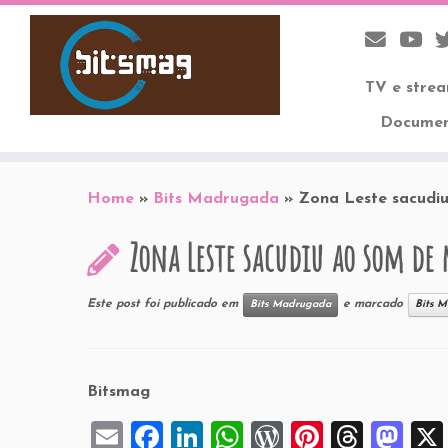
TV e stre
Documen
Skip
to
Home
»
Bits Madrugada
»
Zona Leste sacudi
content
Zona Leste sacudiu ao som de
Este post foi publicado em
e marcado
Bits Madrugada
Bits 
Bitsmag
E
F
Li
W
W
Pi
T
M