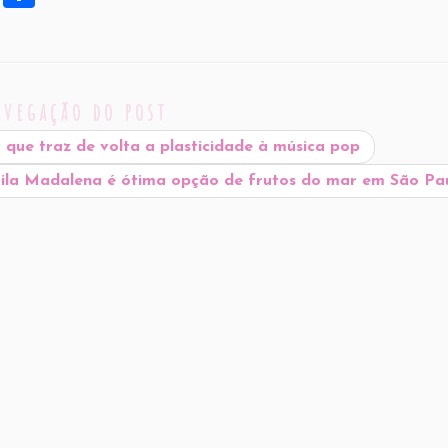
h
ar
e
avegação do post
 que traz de volta a plasticidade à música pop
ila Madalena é ótima opção de frutos do mar em São Pa