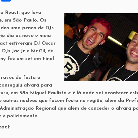
h
a React, que leva
ar
e, em São Paulo. Os
e
ados uma penca de DJs
io dia às nove e meia
eact estiveram DJ Oscar
DJs Jac.Jr e Mr.Gil, da
ny fez um set em Final
ravés da festa o
 conseguiu alvará para
ru, em São Miguel Paulista e é lá onde vai acontecer est
 outros núcleos que fazem festa na região, além da Pref
 Administração Regional que além de conceder o alvará p
 e policiamento.
eact