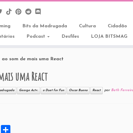
aming
Bits da Madrugada
Cultura
Cidadão
tários
Podcast
Desfiles
LOJA BITSMAG
u ao som de mais uma React
 mais uma React
por
Beth Ferreir
Madrugada
George Actv.
o Duet for Fun
Oscar Bueno
React
X
S