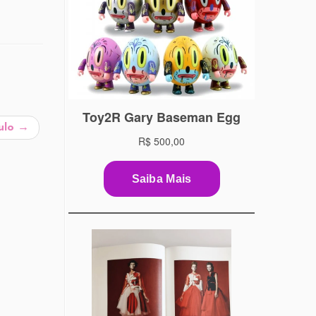
ulo
→