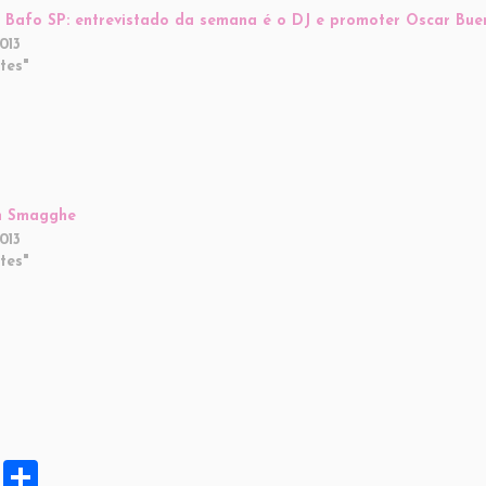
 Bafo SP: entrevistado da semana é o DJ e promoter Oscar Bue
013
tes"
n Smagghe
013
tes"
X
S