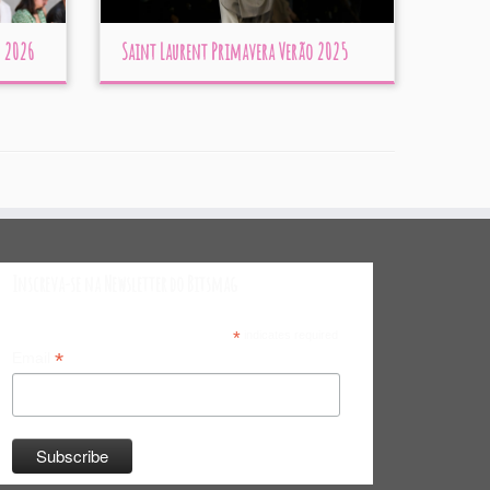
o 2026
Saint Laurent Primavera Verão 2025
Inscreva-se na Newsletter do Bitsmag
*
indicates required
*
Email