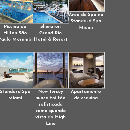
Área de Spa no
Standard Spa
Piscina do
Sheraton
Miami
Hilton São
Grand Rio
Paulo Morumbi
Hotel & Resort
Standard Spa
New Jersey
Apartamento
Miami
nunca foi tão
de esquina
sofisticada
como quando
vista do High
Line