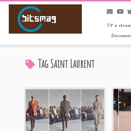
TV e stre
Documen
Skip
to
Tag
Saint Laurent
content