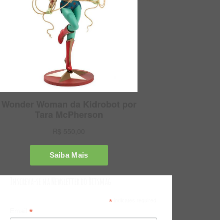
Inscreva-se na Newsletter do Bitsmag
*
indicates required
*
Email