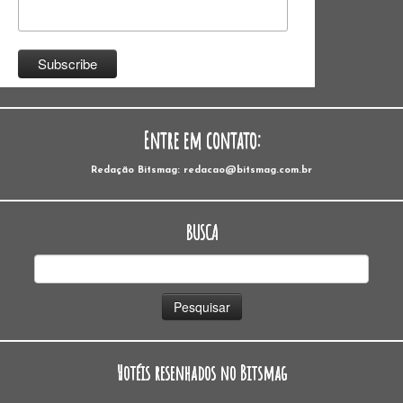
Entre em contato:
Redação Bitsmag: redacao@bitsmag.com.br
BUSCA
Pesquisar
por:
Hotéis resenhados no Bitsmag