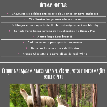
Últimas notícias:
CASACOR Rio celebra aniversário de 35 anos em novo endereço
The Strokes lança novo álbum e turnê
Estilhaços é nova aposta de thriller psicológico de Ryan Murphy
Seriado Fúria lidera ranking de visualizações na Disney Plus
Anitta lança Equilibrivm II
Ted Lasso volta para quarta temporada
Universo Circular – Jocy de Oliveira
Frozen Charlotte é o novo álbum de Jack White
Clique na imagem abaixo para ver vídeos, fotos e informações
sobre o Peru