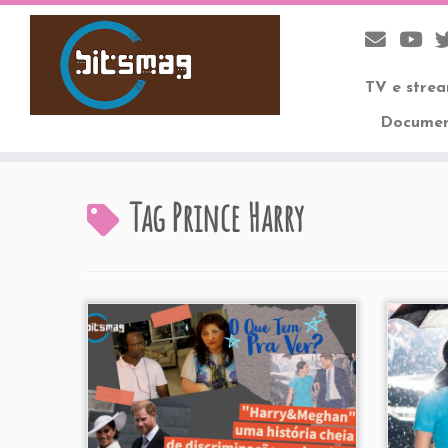
TV e stre
Documen
Skip
to
Tag
Prince Harry
content