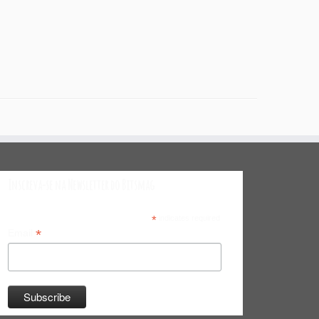
Inscreva-se na Newsletter do Bitsmag
*
indicates required
*
Email