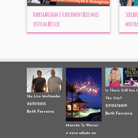
Harry&Meghan é o documentário mais
Seriad
visto da Netflix
mostra 
Is There Still Sex I
Sky Live Multimidia
The City?
22/11/2013
27/03/2019
Beth Ferreira
Beth Ferreira
Mansão Ty Warner
é nova adição ao