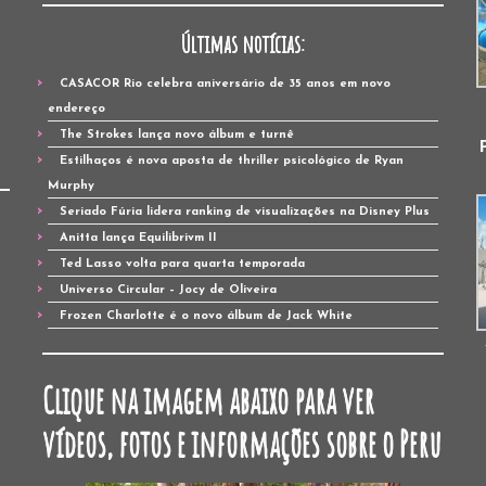
Últimas notícias:
CASACOR Rio celebra aniversário de 35 anos em novo
endereço
The Strokes lança novo álbum e turnê
Estilhaços é nova aposta de thriller psicológico de Ryan
Murphy
Seriado Fúria lidera ranking de visualizações na Disney Plus
Anitta lança Equilibrivm II
Ted Lasso volta para quarta temporada
Universo Circular – Jocy de Oliveira
Frozen Charlotte é o novo álbum de Jack White
Clique na imagem abaixo para ver
vídeos, fotos e informações sobre o Peru