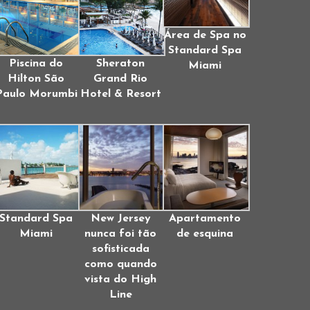
Área de Spa no
Standard Spa
Piscina do
Sheraton
Miami
Hilton São
Grand Rio
Paulo Morumbi
Hotel & Resort
Standard Spa
New Jersey
Apartamento
Miami
nunca foi tão
de esquina
sofisticada
como quando
vista do High
Line