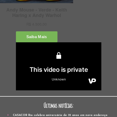
Últimas notícias:
CASACOR Rio celebra aniversário de 35 anos em novo endereço