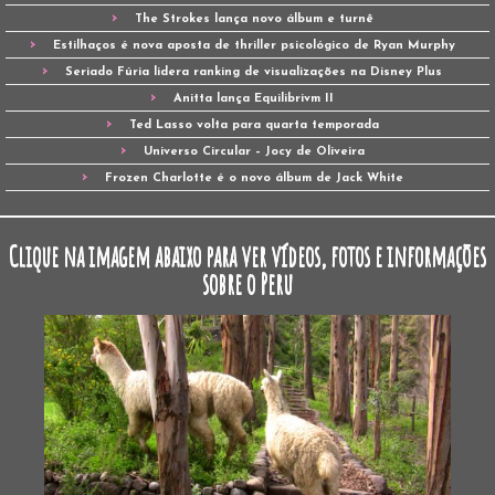
The Strokes lança novo álbum e turnê
Estilhaços é nova aposta de thriller psicológico de Ryan Murphy
Seriado Fúria lidera ranking de visualizações na Disney Plus
Anitta lança Equilibrivm II
Ted Lasso volta para quarta temporada
Universo Circular – Jocy de Oliveira
Frozen Charlotte é o novo álbum de Jack White
Clique na imagem abaixo para ver vídeos, fotos e informações
sobre o Peru