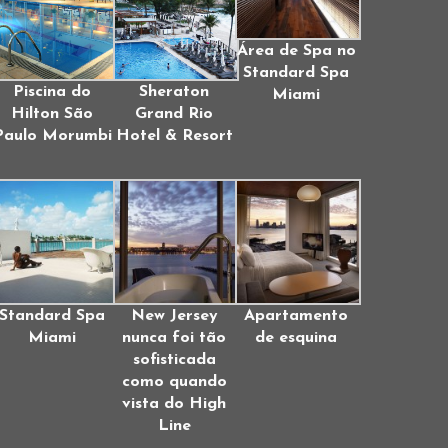
Área de Spa no
Standard Spa
Piscina do
Sheraton
Miami
Hilton São
Grand Rio
Paulo Morumbi
Hotel & Resort
Standard Spa
New Jersey
Apartamento
Miami
nunca foi tão
de esquina
sofisticada
como quando
vista do High
Line