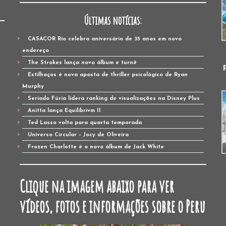
Últimas notícias:
CASACOR Rio celebra aniversário de 35 anos em novo
endereço
The Strokes lança novo álbum e turnê
Estilhaços é nova aposta de thriller psicológico de Ryan
Murphy
Seriado Fúria lidera ranking de visualizações na Disney Plus
Anitta lança Equilibrivm II
Ted Lasso volta para quarta temporada
Universo Circular – Jocy de Oliveira
Frozen Charlotte é o novo álbum de Jack White
Clique na imagem abaixo para ver
vídeos, fotos e informações sobre o Peru