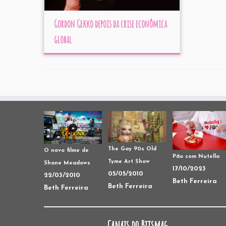
Gordon Gekko depois da crise econômica
global
The Gay 90s Old
O novo filme de
Pão com Nutella
Tyme Art Show
Shane Meadows
17/10/2023
05/05/2010
22/03/2010
Beth Ferreira
Beth Ferreira
Beth Ferreira
Canais do Bitsmag