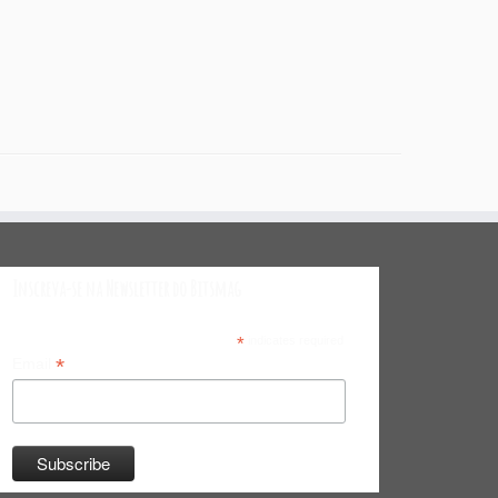
Inscreva-se na Newsletter do Bitsmag
*
indicates required
*
Email