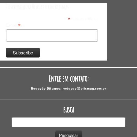
Inscreva-se na Newsletter do Bitsmag
*
indicates required
*
Email
Entre em contato:
Redação Bitsmag: redacao@bitsmag.com.br
BUSCA
Pesquisar
por: