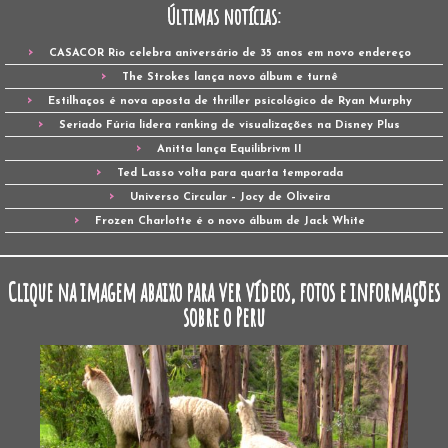
Últimas notícias:
CASACOR Rio celebra aniversário de 35 anos em novo endereço
The Strokes lança novo álbum e turnê
Estilhaços é nova aposta de thriller psicológico de Ryan Murphy
Seriado Fúria lidera ranking de visualizações na Disney Plus
Anitta lança Equilibrivm II
Ted Lasso volta para quarta temporada
Universo Circular – Jocy de Oliveira
Frozen Charlotte é o novo álbum de Jack White
Clique na imagem abaixo para ver vídeos, fotos e informações
sobre o Peru