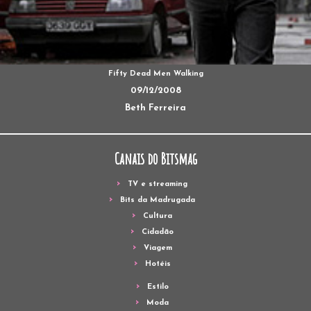
Fifty Dead Men Walking
09/12/2008
Beth Ferreira
Canais do Bitsmag
TV e streaming
Bits da Madrugada
Cultura
Cidadão
Viagem
Hotéis
Estilo
Moda