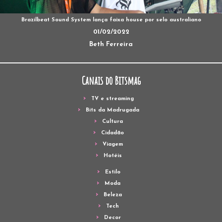
Brazilbeat Sound System lança faixa house por selo australiano
01/02/2022
Beth Ferreira
Canais do Bitsmag
TV e streaming
Bits da Madrugada
Cultura
Cidadão
Viagem
Hotéis
Estilo
Moda
Beleza
Tech
Decor