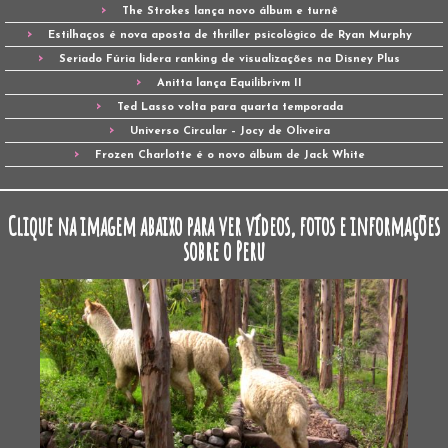
The Strokes lança novo álbum e turnê
Estilhaços é nova aposta de thriller psicológico de Ryan Murphy
Seriado Fúria lidera ranking de visualizações na Disney Plus
Anitta lança Equilibrivm II
Ted Lasso volta para quarta temporada
Universo Circular – Jocy de Oliveira
Frozen Charlotte é o novo álbum de Jack White
Clique na imagem abaixo para ver vídeos, fotos e informações
sobre o Peru