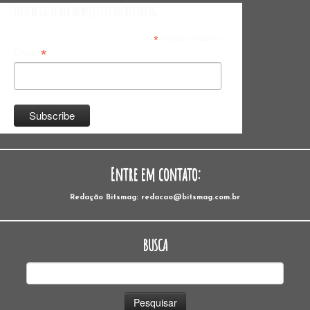
Inscreva-se na Newsletter do Bitsmag
*
indicates required
*
Email
Entre em contato:
Redação Bitsmag: redacao@bitsmag.com.br
BUSCA
Pesquisar
por: