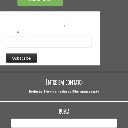
Inscreva-se na Newsletter do Bitsmag
*
indicates required
*
Email
Entre em contato:
Redação Bitsmag: redacao@bitsmag.com.br
BUSCA
Pesquisar
por: