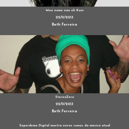
Meu nome nao eh Koni
22/11/2013
Beth Ferreira
StereoZero
22/11/2013
Beth Ferreira
Superdemo Digital mostra novos rumos da música atual