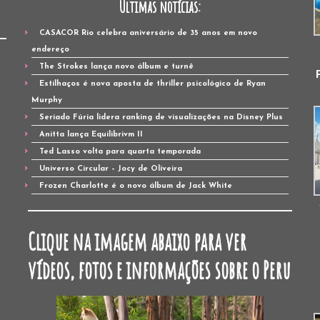
Últimas notícias:
CASACOR Rio celebra aniversário de 35 anos em novo
endereço
The Strokes lança novo álbum e turnê
Estilhaços é nova aposta de thriller psicológico de Ryan
Murphy
Seriado Fúria lidera ranking de visualizações na Disney Plus
Anitta lança Equilibrivm II
Ted Lasso volta para quarta temporada
Universo Circular – Jocy de Oliveira
Frozen Charlotte é o novo álbum de Jack White
Clique na imagem abaixo para ver
vídeos, fotos e informações sobre o Peru