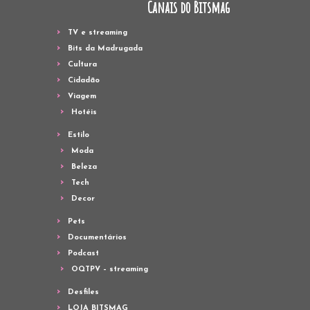
Canais do Bitsmag
TV e streaming
Bits da Madrugada
Cultura
Cidadão
Viagem
Hotéis
Estilo
Moda
Beleza
Tech
Decor
Pets
Documentários
Podcast
OQTPV – streaming
Desfiles
LOJA BITSMAG