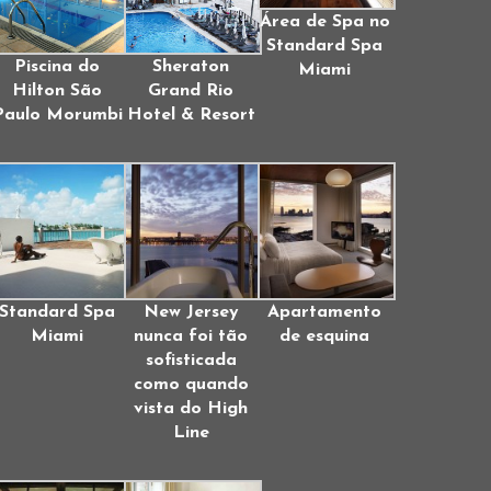
Área de Spa no
Standard Spa
Piscina do
Sheraton
Miami
Hilton São
Grand Rio
Paulo Morumbi
Hotel & Resort
Standard Spa
New Jersey
Apartamento
Miami
nunca foi tão
de esquina
sofisticada
como quando
vista do High
Line