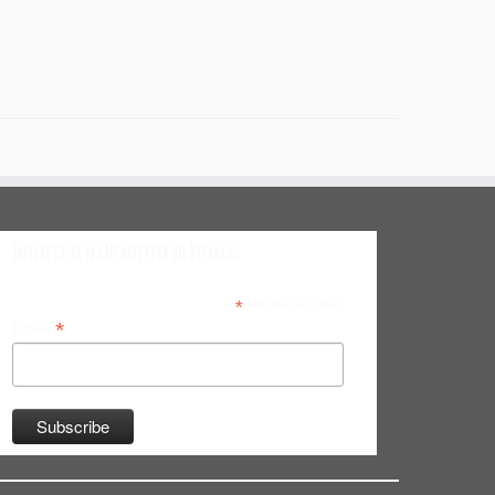
Inscreva-se na Newsletter do Bitsmag
*
indicates required
*
Email