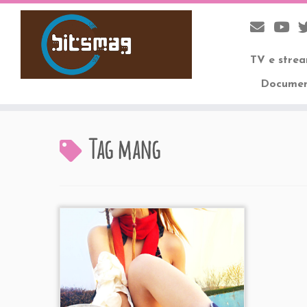
TV e stre
Documen
Skip
to
Tag
mang
content