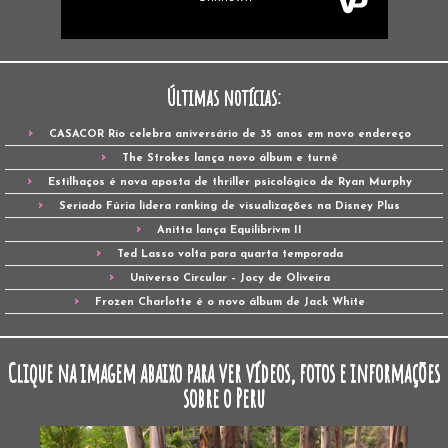
Últimas notícias:
CASACOR Rio celebra aniversário de 35 anos em novo endereço
The Strokes lança novo álbum e turnê
Estilhaços é nova aposta de thriller psicológico de Ryan Murphy
Seriado Fúria lidera ranking de visualizações na Disney Plus
Anitta lança Equilibrivm II
Ted Lasso volta para quarta temporada
Universo Circular – Jocy de Oliveira
Frozen Charlotte é o novo álbum de Jack White
Clique na imagem abaixo para ver vídeos, fotos e informações
sobre o Peru