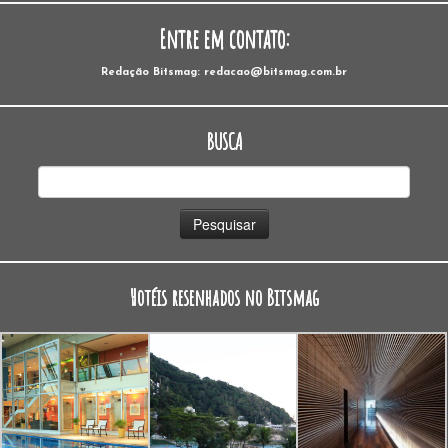
Entre em contato:
Redação Bitsmag: redacao@bitsmag.com.br
BUSCA
Pesquisar
por:
Hotéis resenhados no Bitsmag