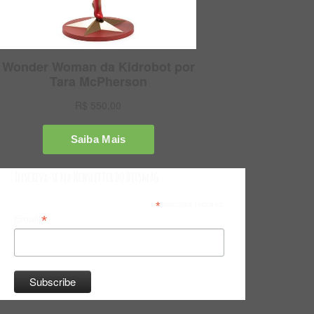
Inscreva-se na Newsletter do Bitsmag
*
indicates required
*
Email