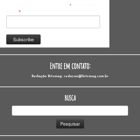
*
indicates required
*
Email
Entre em contato:
Redação Bitsmag: redacao@bitsmag.com.br
BUSCA
Pesquisar
por: