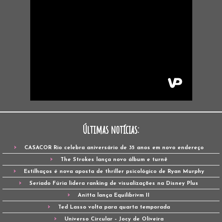
Últimas notícias:
CASACOR Rio celebra aniversário de 35 anos em novo endereço
The Strokes lança novo álbum e turnê
Estilhaços é nova aposta de thriller psicológico de Ryan Murphy
Seriado Fúria lidera ranking de visualizações na Disney Plus
Anitta lança Equilibrivm II
Ted Lasso volta para quarta temporada
Universo Circular – Jocy de Oliveira