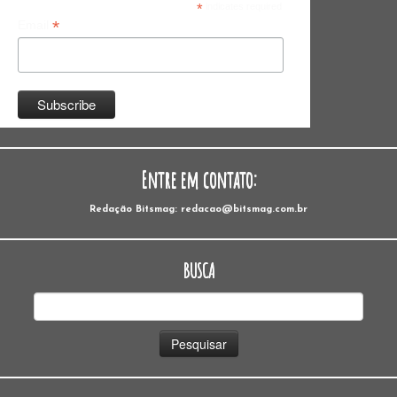
*
indicates required
*
Email
Entre em contato:
Redação Bitsmag: redacao@bitsmag.com.br
BUSCA
Pesquisar
por: