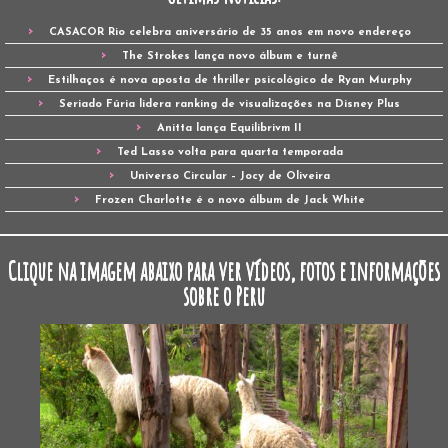
CASACOR Rio celebra aniversário de 35 anos em novo endereço
The Strokes lança novo álbum e turnê
Estilhaços é nova aposta de thriller psicológico de Ryan Murphy
Seriado Fúria lidera ranking de visualizações na Disney Plus
Anitta lança Equilibrivm II
Ted Lasso volta para quarta temporada
Universo Circular – Jocy de Oliveira
Frozen Charlotte é o novo álbum de Jack White
Clique na imagem abaixo para ver vídeos, fotos e informações
sobre o Peru