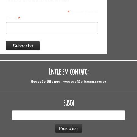
*
indicates required
*
Email
Entre em contato:
Redação Bitsmag: redacao@bitsmag.com.br
BUSCA
Pesquisar
por: