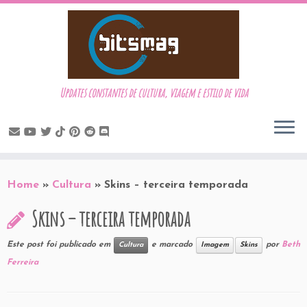
Updates constantes de cultura, viagem e estilo de vida
Skip
to
Home
»
Cultura
»
Skins – terceira temporada
content
Skins – terceira temporada
Este post foi publicado em
e marcado
por
Beth
Cultura
Imagem
Skins
Ferreira