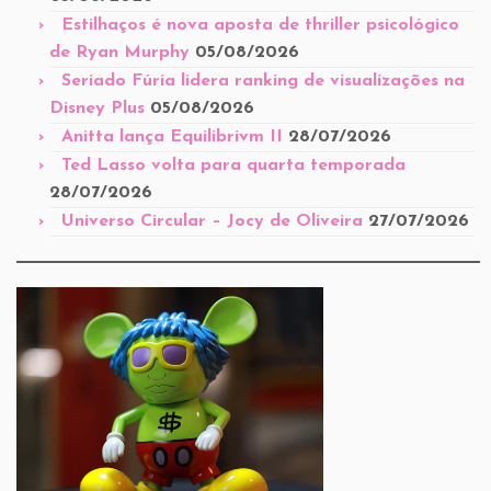
Estilhaços é nova aposta de thriller psicológico
de Ryan Murphy
05/08/2026
Seriado Fúria lidera ranking de visualizações na
Disney Plus
05/08/2026
Anitta lança Equilibrivm II
28/07/2026
Ted Lasso volta para quarta temporada
28/07/2026
Universo Circular – Jocy de Oliveira
27/07/2026