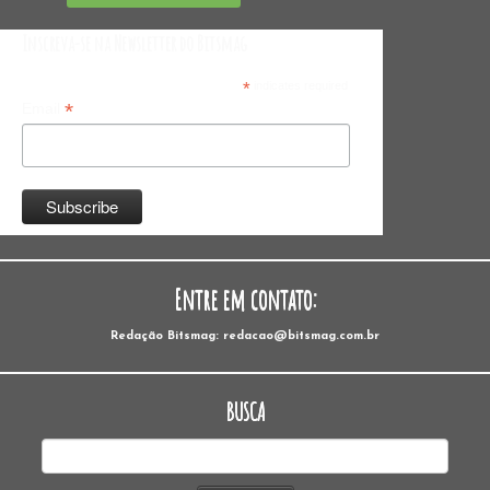
Inscreva-se na Newsletter do Bitsmag
*
indicates required
*
Email
Entre em contato:
Redação Bitsmag: redacao@bitsmag.com.br
BUSCA
Pesquisar
por: