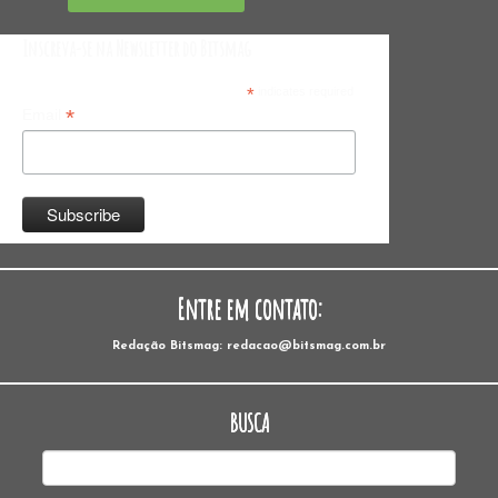
Inscreva-se na Newsletter do Bitsmag
*
indicates required
*
Email
Entre em contato:
Redação Bitsmag: redacao@bitsmag.com.br
BUSCA
Pesquisar
por: