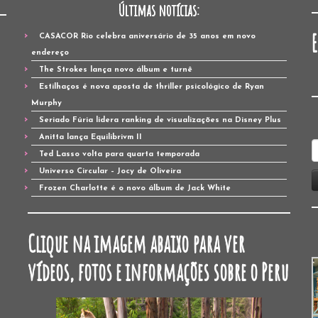
Últimas notícias:
CASACOR Rio celebra aniversário de 35 anos em novo
endereço
The Strokes lança novo álbum e turnê
Estilhaços é nova aposta de thriller psicológico de Ryan
Murphy
Seriado Fúria lidera ranking de visualizações na Disney Plus
Anitta lança Equilibrivm II
P
Ted Lasso volta para quarta temporada
p
Universo Circular – Jocy de Oliveira
Frozen Charlotte é o novo álbum de Jack White
Clique na imagem abaixo para ver
vídeos, fotos e informações sobre o Peru