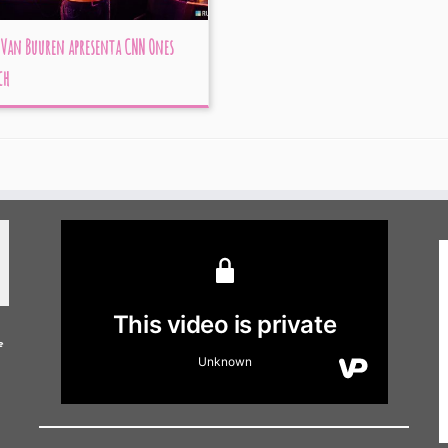
Van Buuren apresenta CNN Ones
ch
e