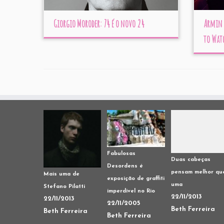
Giorgio Moroder: 74 é o novo 24
Armin 
to Wat
Fabulosas
Duas cabeças
Desordens é
pensam melhor qu
Mais uma de
exposição de graffiti
uma
Stefano Pilatti
imperdível no Rio
22/11/2013
22/11/2013
22/11/2005
Beth Ferreira
Beth Ferreira
Beth Ferreira