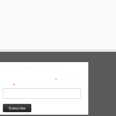
Inscreva-se na Newsletter do Bitsmag
*
indicates required
*
Email