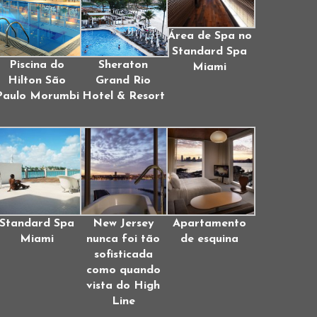
Área de Spa no
Standard Spa
Piscina do
Sheraton
Miami
Hilton São
Grand Rio
Paulo Morumbi
Hotel & Resort
Standard Spa
New Jersey
Apartamento
Miami
nunca foi tão
de esquina
sofisticada
como quando
vista do High
Line