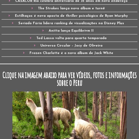
CASACOR Rio celebra aniversário de 35 anos em novo endereço
The Strokes lança novo álbum e turnê
Estilhaços é nova aposta de thriller psicológico de Ryan Murphy
Seriado Fúria lidera ranking de visualizações na Disney Plus
Anitta lança Equilibrivm II
Ted Lasso volta para quarta temporada
Universo Circular – Jocy de Oliveira
Frozen Charlotte é o novo álbum de Jack White
Clique na imagem abaixo para ver vídeos, fotos e informações
sobre o Peru