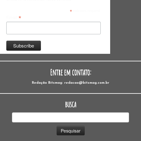
*
indicates required
*
Email
Entre em contato:
Redação Bitsmag: redacao@bitsmag.com.br
BUSCA
Pesquisar
por: