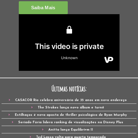
Últimas notícias:
CASACOR Rio celebra aniversário de 35 anos em novo endereço
The Strokes lança novo álbum e turnê
Estilhaços é nova aposta de thriller psicológico de Ryan Murphy
Seriado Fúria lidera ranking de visualizações na Disney Plus
Anitta lança Equilibrivm II
Ted Lasso volta para quarta temporada