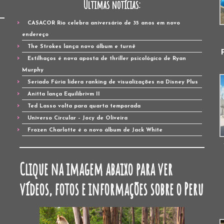
Últimas notícias:
CASACOR Rio celebra aniversário de 35 anos em novo
endereço
The Strokes lança novo álbum e turnê
Estilhaços é nova aposta de thriller psicológico de Ryan
Murphy
Seriado Fúria lidera ranking de visualizações na Disney Plus
Anitta lança Equilibrivm II
Ted Lasso volta para quarta temporada
Universo Circular – Jocy de Oliveira
Frozen Charlotte é o novo álbum de Jack White
Clique na imagem abaixo para ver
vídeos, fotos e informações sobre o Peru