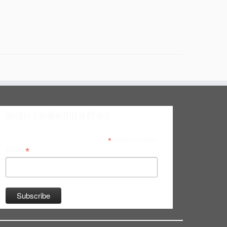
Inscreva-se na Newsletter do Bitsmag
*
indicates required
*
Email