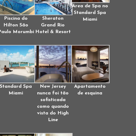
Área de Spa no
Standard Spa
Piscina do
Sheraton
Miami
Hilton São
Grand Rio
Paulo Morumbi
Hotel & Resort
Standard Spa
New Jersey
Apartamento
Miami
nunca foi tão
de esquina
sofisticada
como quando
vista do High
Line