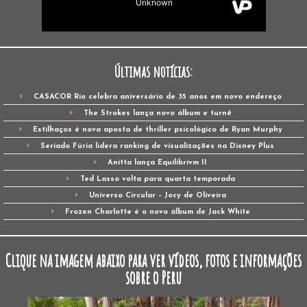
Últimas notícias:
CASACOR Rio celebra aniversário de 35 anos em novo endereço
The Strokes lança novo álbum e turnê
Estilhaços é nova aposta de thriller psicológico de Ryan Murphy
Seriado Fúria lidera ranking de visualizações na Disney Plus
Anitta lança Equilibrivm II
Ted Lasso volta para quarta temporada
Universo Circular – Jocy de Oliveira
Frozen Charlotte é o novo álbum de Jack White
Clique na imagem abaixo para ver vídeos, fotos e informações
sobre o Peru