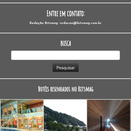
Entre em contato:
Redação Bitsmag: redacao@bitsmag.com.br
BUSCA
Pesquisar
por:
Hotéis resenhados no Bitsmag