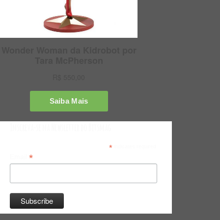
Inscreva-se na Newsletter do Bitsmag
*
indicates required
*
Email