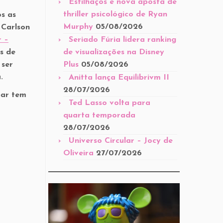
Estilhaços é nova aposta de
thriller psicológico de Ryan
s as
Murphy
05/08/2026
 Carlson
r –
Seriado Fúria lidera ranking
s de
de visualizações na Disney
 ser
Plus
05/08/2026
.
Anitta lança Equilibrivm II
28/07/2026
bar tem
Ted Lasso volta para
quarta temporada
28/07/2026
Universo Circular – Jocy de
Oliveira
27/07/2026