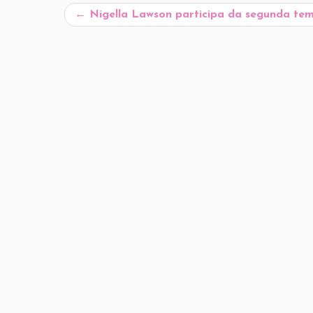
o
n
p
ss
s
o
←
Nigella Lawson participa da segunda te
o
p
n
k