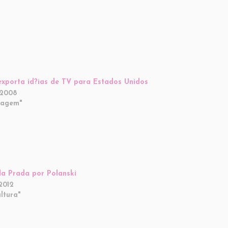
 exporta id?ias de TV para Estados Unidos
/2008
magem"
da Prada por Polanski
2012
ltura"