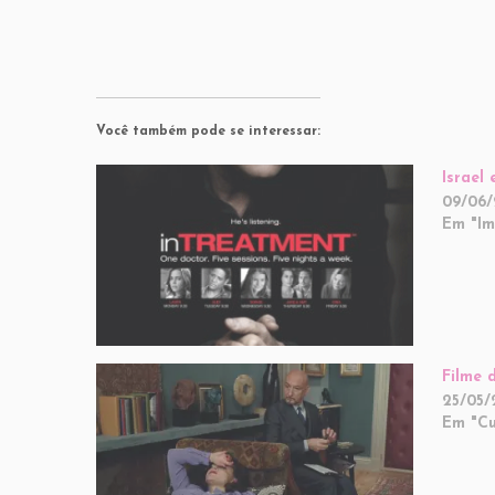
Você também pode se interessar:
Israel
09/06
Em "I
Filme 
25/05/
Em "Cu