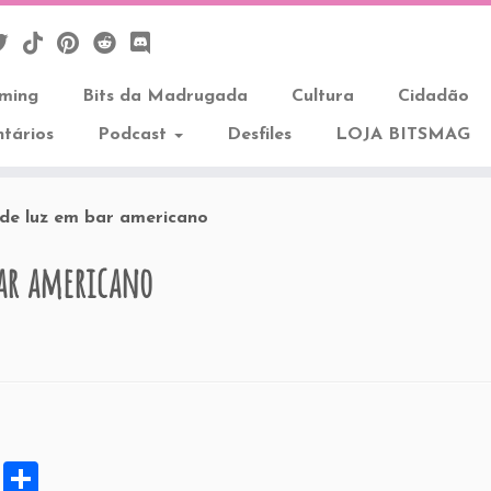
aming
Bits da Madrugada
Cultura
Cidadão
tários
Podcast
Desfiles
LOJA BITSMAG
 de luz em bar americano
bar americano
X
S