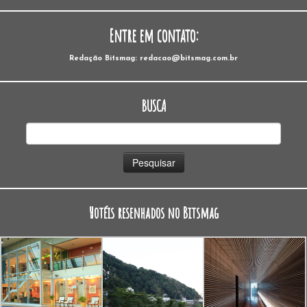
Entre em contato:
Redação Bitsmag: redacao@bitsmag.com.br
BUSCA
Pesquisar
por:
Hotéis resenhados no Bitsmag