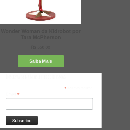
Inscreva-se na Newsletter do Bitsmag
*
indicates required
*
Email