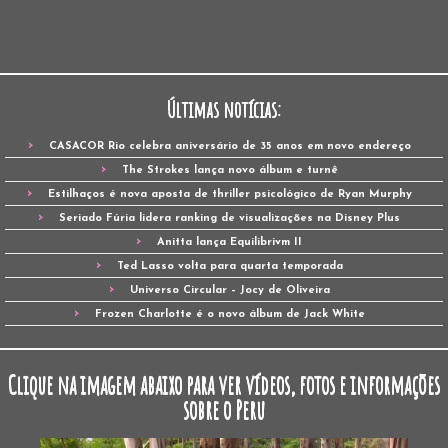
Últimas notícias:
CASACOR Rio celebra aniversário de 35 anos em novo endereço
The Strokes lança novo álbum e turnê
Estilhaços é nova aposta de thriller psicológico de Ryan Murphy
Seriado Fúria lidera ranking de visualizações na Disney Plus
Anitta lança Equilibrivm II
Ted Lasso volta para quarta temporada
Universo Circular – Jocy de Oliveira
Frozen Charlotte é o novo álbum de Jack White
Clique na imagem abaixo para ver vídeos, fotos e informações
sobre o Peru