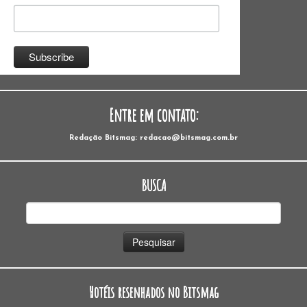
Entre em contato:
Redação Bitsmag: redacao@bitsmag.com.br
BUSCA
Pesquisar
por:
Hotéis resenhados no Bitsmag