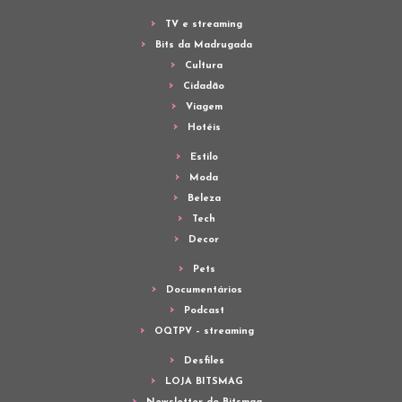
TV e streaming
Bits da Madrugada
Cultura
Cidadão
Viagem
Hotéis
Estilo
Moda
Beleza
Tech
Decor
Pets
Documentários
Podcast
OQTPV – streaming
Desfiles
LOJA BITSMAG