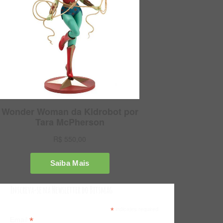
Inscreva-se na Newsletter do Bitsmag
*
indicates required
*
Email