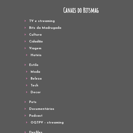
Canais do Bitsmag
TV e streaming
Bits da Madrugada
Cultura
Cidadão
Viagem
Hotéis
Estilo
Moda
Beleza
Tech
Decor
Pets
Documentários
Podcast
OQTPV – streaming
Desfiles