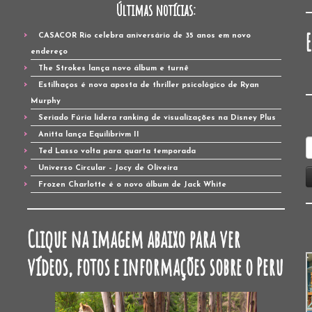
Últimas notícias:
CASACOR Rio celebra aniversário de 35 anos em novo
endereço
The Strokes lança novo álbum e turnê
Estilhaços é nova aposta de thriller psicológico de Ryan
Murphy
Seriado Fúria lidera ranking de visualizações na Disney Plus
Anitta lança Equilibrivm II
P
Ted Lasso volta para quarta temporada
p
Universo Circular – Jocy de Oliveira
Frozen Charlotte é o novo álbum de Jack White
Clique na imagem abaixo para ver
vídeos, fotos e informações sobre o Peru