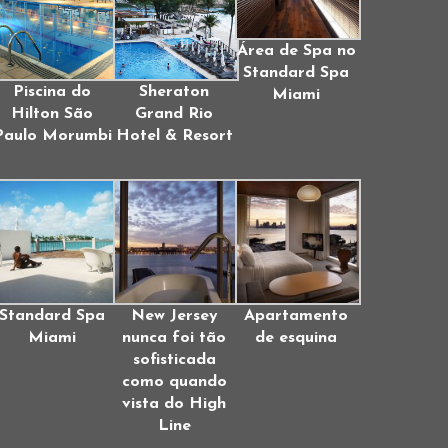
Área de Spa no
Standard Spa
Piscina do
Sheraton
Miami
Hilton São
Grand Rio
Paulo Morumbi
Hotel & Resort
Standard Spa
New Jersey
Apartamento
Miami
nunca foi tão
de esquina
sofisticada
como quando
vista do High
Line