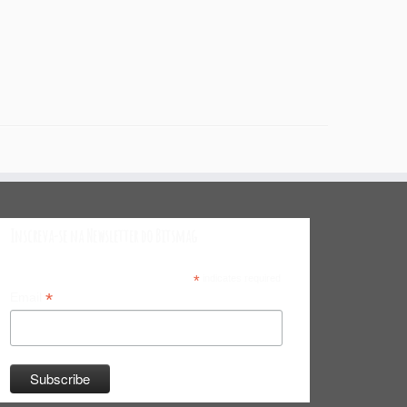
Inscreva-se na Newsletter do Bitsmag
*
indicates required
*
Email