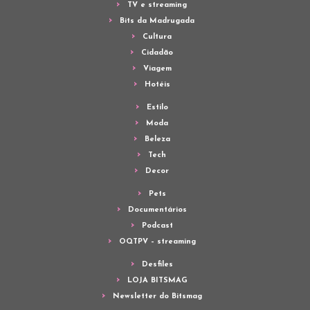
TV e streaming
Bits da Madrugada
Cultura
Cidadão
Viagem
Hotéis
Estilo
Moda
Beleza
Tech
Decor
Pets
Documentários
Podcast
OQTPV – streaming
Desfiles
LOJA BITSMAG
Newsletter do Bitsmag