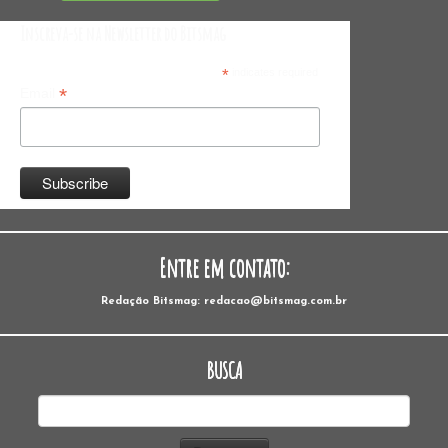
Inscreva-se na Newsletter do Bitsmag
*
indicates required
*
Email
Entre em contato:
Redação Bitsmag: redacao@bitsmag.com.br
BUSCA
Pesquisar
por: