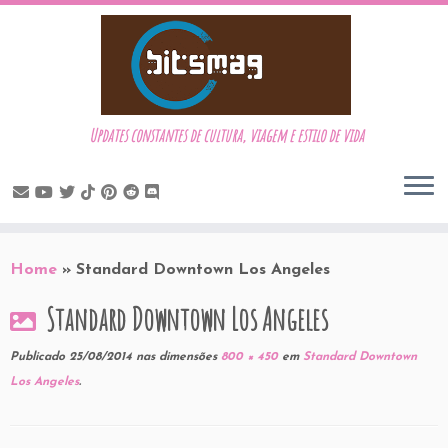
Updates constantes de cultura, viagem e estilo de vida
Skip
to
Home
»
Standard Downtown Los Angeles
content
Standard Downtown Los Angeles
Publicado
25/08/2014
nas dimensões
800 × 450
em
Standard Downtown
Los Angeles
.