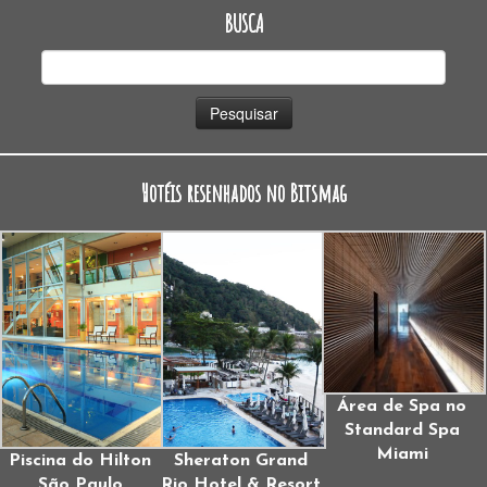
BUSCA
Pesquisar
por:
Hotéis resenhados no Bitsmag
Área de Spa no
Standard Spa
Miami
Piscina do Hilton
Sheraton Grand
São Paulo
Rio Hotel & Resort