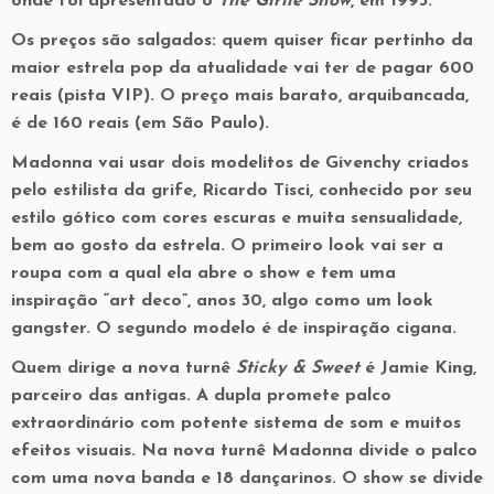
onde foi apresentado o
The Girlie Show
, em 1993.
Os preços são salgados: quem quiser ficar pertinho da
maior estrela pop da atualidade vai ter de pagar 600
reais (pista VIP). O preço mais barato, arquibancada,
é de 160 reais (em São Paulo).
Madonna vai usar dois modelitos de Givenchy criados
pelo estilista da grife, Ricardo Tisci, conhecido por seu
estilo gótico com cores escuras e muita sensualidade,
bem ao gosto da estrela. O primeiro look vai ser a
roupa com a qual ela abre o show e tem uma
inspiração “art deco”, anos 30, algo como um look
gangster. O segundo modelo é de inspiração cigana.
Quem dirige a nova turnê
Sticky & Sweet
é Jamie King,
parceiro das antigas. A dupla promete palco
extraordinário com potente sistema de som e muitos
efeitos visuais. Na nova turnê Madonna divide o palco
com uma nova banda e 18 dançarinos. O show se divide