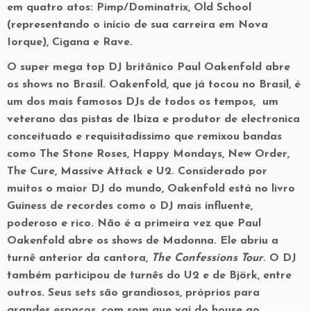
em quatro atos: Pimp/Dominatrix, Old School
(representando o início de sua carreira em Nova
Iorque), Cigana e Rave.
O super mega top DJ britânico Paul Oakenfold abre
os shows no Brasil. Oakenfold, que já tocou no Brasil, é
um dos mais famosos DJs de todos os tempos, um
veterano das pistas de Ibiza e produtor de electronica
conceituado e requisitadíssimo que remixou bandas
como The Stone Roses, Happy Mondays, New Order,
The Cure, Massive Attack e U2. Considerado por
muitos o maior DJ do mundo, Oakenfold está no livro
Guiness de recordes como o DJ mais influente,
poderoso e rico. Não é a primeira vez que Paul
Oakenfold abre os shows de Madonna. Ele abriu a
turnê anterior da cantora,
The Confessions Tour
. O DJ
também participou de turnês do U2 e de Björk, entre
outros. Seus sets são grandiosos, próprios para
grandes espaços, com som que vai do house ao