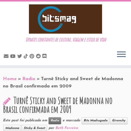
Updates constantes de cultura, viagem e estilo de vida
Skip
to
Home
»
Radio
»
Turnê Sticky and Sweet de Madonna
content
no Brasil confirmada em 2009
Turnê Sticky and Sweet de Madonna no
Brasil confirmada em 2009
Este post foi publicado em
e marcado
Radio
Bits Madrugada
Givenchy
por
Beth Ferreira
Madonna
Sticky & Sweet