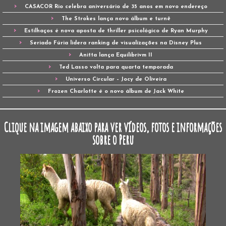
CASACOR Rio celebra aniversário de 35 anos em novo endereço
The Strokes lança novo álbum e turnê
Estilhaços é nova aposta de thriller psicológico de Ryan Murphy
Seriado Fúria lidera ranking de visualizações na Disney Plus
Anitta lança Equilibrivm II
Ted Lasso volta para quarta temporada
Universo Circular – Jocy de Oliveira
Frozen Charlotte é o novo álbum de Jack White
Clique na imagem abaixo para ver vídeos, fotos e informações
sobre o Peru