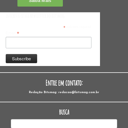
Inscreva-se na Newsletter do Bitsmag
*
indicates required
*
Email
Entre em contato:
Redação Bitsmag: redacao@bitsmag.com.br
BUSCA
Pesquisar