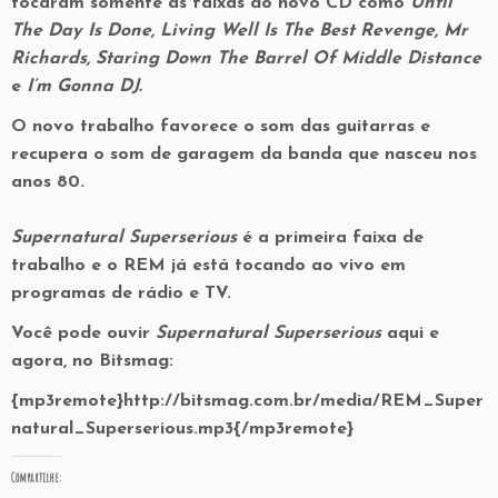
tocaram somente as faixas do novo CD como
Until
The Day Is Done, Living Well Is The Best Revenge, Mr
Richards, Staring Down The Barrel Of Middle Distance
e
I’m Gonna DJ.
O novo trabalho favorece o som das guitarras e
recupera o som de garagem da banda que nasceu nos
anos 80.
Supernatural Superserious
é a primeira faixa de
trabalho e o REM já está tocando ao vivo em
programas de rádio e TV.
Você pode ouvir
Supernatural Superserious
aqui e
agora, no Bitsmag:
{mp3remote}http://bitsmag.com.br/media/REM_Super
natural_Superserious.mp3{/mp3remote}
Compartilhe: