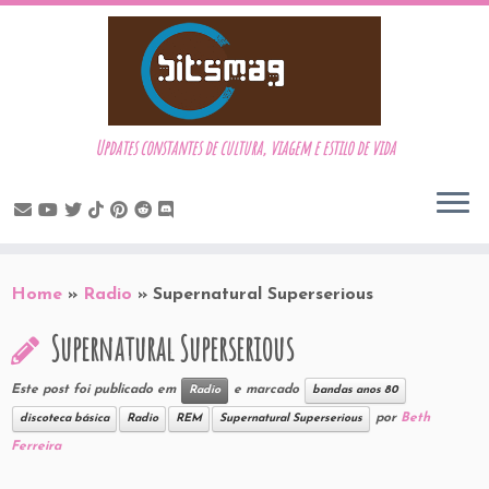
Updates constantes de cultura, viagem e estilo de vida
Skip
to
Home
»
Radio
»
Supernatural Superserious
content
Supernatural Superserious
Este post foi publicado em
e marcado
Radio
bandas anos 80
por
Beth
discoteca básica
Radio
REM
Supernatural Superserious
Ferreira