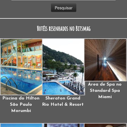
por:
Hotéis resenhados no Bitsmag
Área de Spa no
Standard Spa
Miami
Piscina do Hilton
Sheraton Grand
São Paulo
Rio Hotel & Resort
Morumbi