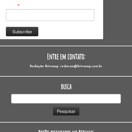
*
Email
Entre em contato:
Redação Bitsmag: redacao@bitsmag.com.br
BUSCA
Pesquisar
por: