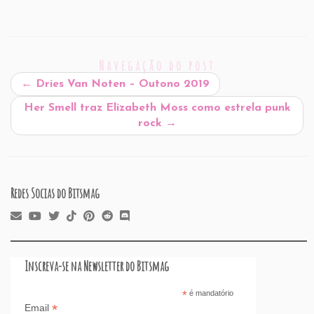
m
a
n
h
or
nt
hr
a
h
ai
c
k
at
d
er
e
st
ar
l
e
e
s
P
es
a
o
e
Navegação do post
b
dI
A
re
t
d
d
←
Dries Van Noten – Outono 2019
o
n
p
ss
s
o
Her Smell traz Elizabeth Moss como estrela punk
o
p
n
rock
→
k
Redes Socias do Bitsmag
Inscreva-se na Newsletter do Bitsmag
*
é mandatório
*
Email