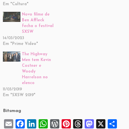
Em "Cultura"
Novo filme de
Ben Affleck
fecha o festival
SXSW
14/03/2023
Em "Prime Video"
The Highway
Men tem Kevin
Costner e
Woody
Harrelson no
elenco
11/03/2019
Em "SXSW 2019"
Bitsmag
E
F
Li
W
W
Pi
T
M
X
S