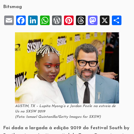
Bitsmag
E
F
Li
W
W
Pi
T
M
X
S
m
a
n
h
or
nt
hr
a
h
ai
c
k
at
d
er
e
st
ar
l
e
e
s
P
es
a
o
e
b
dI
A
re
t
d
d
o
n
p
ss
s
o
o
p
n
k
AUSTIN, TX – Lupita Nyong’o e Jordan Peele na estreia de
Us
no SXSW 2019
(Foto: Ismael Quintanilla/Getty Images for SXSW)
Foi dada a largada à edição 2019 do festival South by