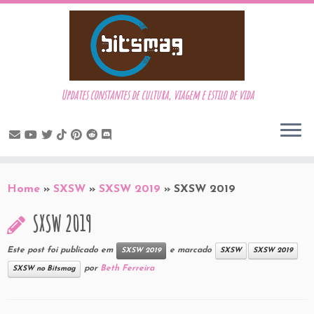
Updates constantes de cultura, viagem e estilo de vida
Skip
to
Home
»
SXSW
»
SXSW 2019
»
SXSW 2019
content
SXSW 2019
Este post foi publicado em
e marcado
SXSW 2019
SXSW
SXSW 2019
por
Beth Ferreira
SXSW no Bitsmag