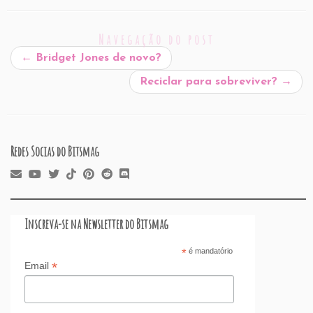
ai
c
k
at
d
er
e
st
ar
l
e
e
s
P
es
a
o
e
Navegação do post
b
dI
A
re
t
d
d
←
Bridget Jones de novo?
o
n
p
ss
s
o
Reciclar para sobreviver?
→
o
p
n
k
Redes Socias do Bitsmag
Inscreva-se na Newsletter do Bitsmag
*
é mandatório
*
Email