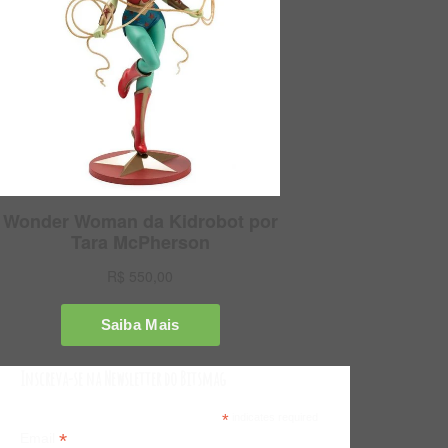
Inscreva-se na Newsletter do Bitsmag
*
indicates required
*
Email