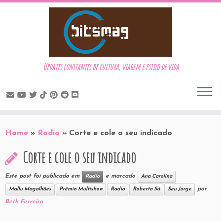
Updates constantes de cultura, viagem e estilo de vida
Skip
to
Home
»
Radio
»
Corte e cole o seu indicado
content
Corte e cole o seu indicado
Este post foi publicado em
e marcado
Radio
Ana Carolina
por
Mallu Magalhães
Prêmio Multishow
Radio
Roberta Sá
Seu Jorge
Beth Ferreira