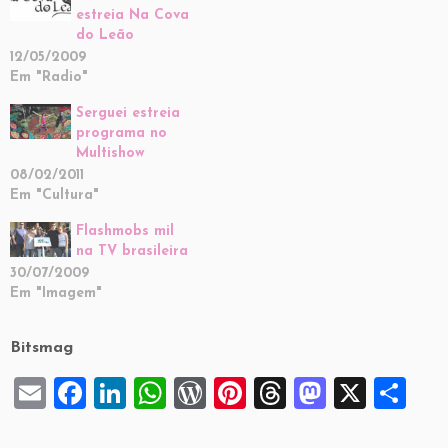
estreia Na Cova
do Leão
12/05/2009
Em "Radio"
Serguei estreia
programa no
Multishow
08/02/2011
Em "Cultura"
Flashmobs mil
na TV brasileira
30/07/2009
Em "Imagem"
Bitsmag
E
F
Li
W
W
Pi
T
M
X
S
m
a
n
h
or
nt
hr
a
h