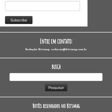
Entre em contato:
Redação Bitsmag: redacao@bitsmag.com.br
BUSCA
Pesquisar
por:
Hotéis resenhados no Bitsmag