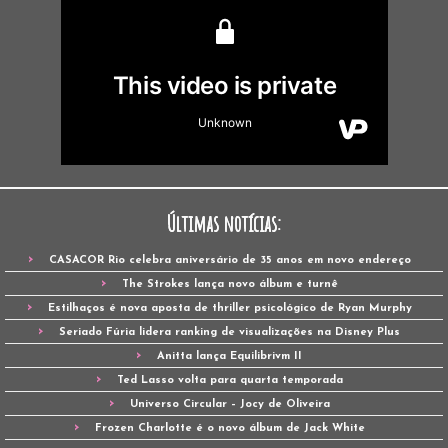
Últimas notícias:
CASACOR Rio celebra aniversário de 35 anos em novo endereço
The Strokes lança novo álbum e turnê
Estilhaços é nova aposta de thriller psicológico de Ryan Murphy
Seriado Fúria lidera ranking de visualizações na Disney Plus
Anitta lança Equilibrivm II
Ted Lasso volta para quarta temporada
Universo Circular – Jocy de Oliveira
Frozen Charlotte é o novo álbum de Jack White