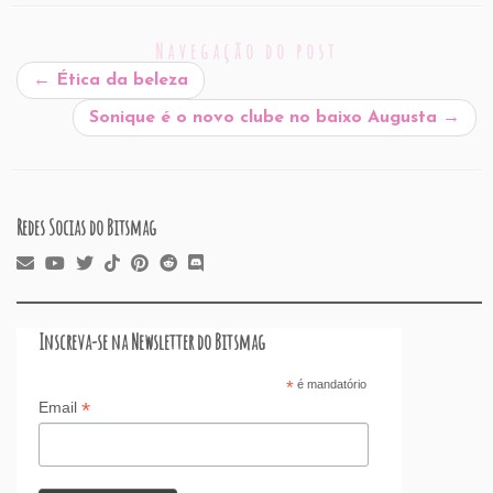
l
e
e
s
P
es
a
o
e
Navegação do post
b
dI
A
re
t
d
d
←
Ética da beleza
o
n
p
ss
s
o
Sonique é o novo clube no baixo Augusta
→
o
p
n
k
Redes Socias do Bitsmag
Inscreva-se na Newsletter do Bitsmag
*
é mandatório
*
Email