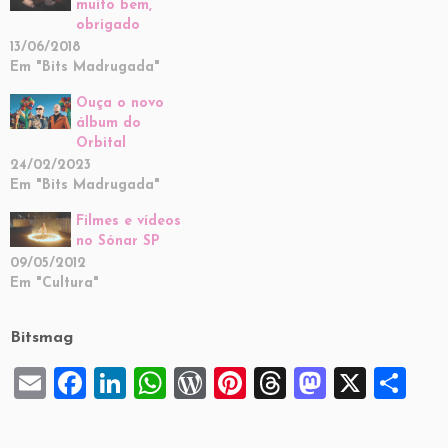
muito bem,
obrigado
13/06/2018
Em "Bits Madrugada"
Ouça o novo
álbum do
Orbital
24/02/2023
Em "Bits Madrugada"
Filmes e vídeos
no Sónar SP
09/05/2012
Em "Cultura"
Bitsmag
E
F
Li
W
W
Pi
T
M
X
S
m
a
n
h
or
nt
hr
a
h
ai
c
k
at
d
er
e
st
ar