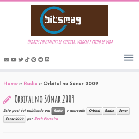
Updates constantes de cultura, viagem e estilo de vida
Skip
to
Home
»
Radio
»
Orbital no Sónar 2009
content
Orbital no Sónar 2009
Este post foi publicado em
e marcado
Radio
Orbital
Radio
Sonar
por
Beth Ferreira
Sónar 2009