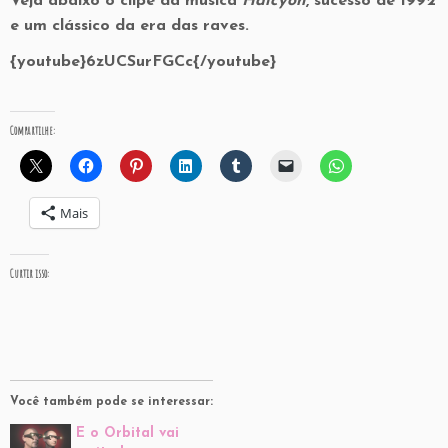
Veja abaixo o clipe da música
Halcyon
, sucesso de 1992
e um clássico da era das raves.
{youtube}6zUCSurFGCc{/youtube}
Compartilhe:
Mais
Curtir isso:
Você também pode se interessar:
E o Orbital vai