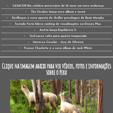
CASACOR Rio celebra aniversário de 35 anos em novo endereço
The Strokes lança novo álbum e turnê
Estilhaços é nova aposta de thriller psicológico de Ryan Murphy
Seriado Fúria lidera ranking de visualizações na Disney Plus
Anitta lança Equilibrivm II
Ted Lasso volta para quarta temporada
Universo Circular – Jocy de Oliveira
Frozen Charlotte é o novo álbum de Jack White
Clique na imagem abaixo para ver vídeos, fotos e informações
sobre o Peru