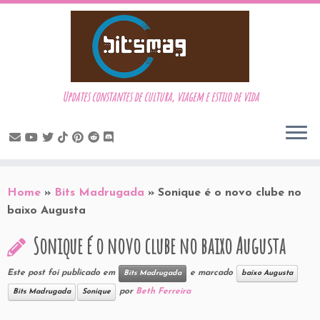
Updates constantes de cultura, viagem e estilo de vida
Skip
to
Home
»
Bits Madrugada
»
Sonique é o novo clube no
content
baixo Augusta
Sonique é o novo clube no baixo Augusta
Este post foi publicado em
e marcado
Bits Madrugada
baixo Augusta
por
Beth Ferreira
Bits Madrugada
Sonique