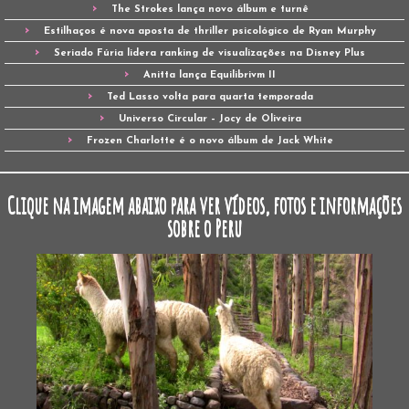
The Strokes lança novo álbum e turnê
Estilhaços é nova aposta de thriller psicológico de Ryan Murphy
Seriado Fúria lidera ranking de visualizações na Disney Plus
Anitta lança Equilibrivm II
Ted Lasso volta para quarta temporada
Universo Circular – Jocy de Oliveira
Frozen Charlotte é o novo álbum de Jack White
Clique na imagem abaixo para ver vídeos, fotos e informações
sobre o Peru