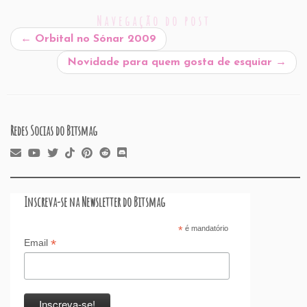
l
e
e
s
P
es
a
o
e
Navegação do post
b
dI
A
re
t
d
d
←
Orbital no Sónar 2009
o
n
p
ss
s
o
Novidade para quem gosta de esquiar
→
o
p
n
k
Redes Socias do Bitsmag
Inscreva-se na Newsletter do Bitsmag
*
é mandatório
*
Email