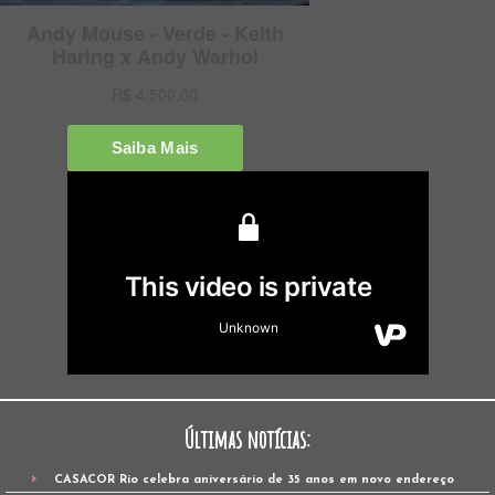
Últimas notícias:
CASACOR Rio celebra aniversário de 35 anos em novo endereço