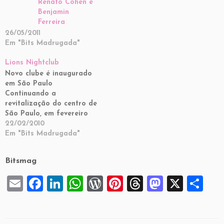
Renato Cohen e
Benjamin
Ferreira
26/05/2011
Em "Bits Madrugada"
Lions Nightclub
Novo clube é inaugurado
em São Paulo
Continuando a
revitalização do centro de
São Paulo, em fevereiro
mais um clube paulistano
22/02/2010
foi inaugurado na região
Em "Bits Madrugada"
antiga da capital. O Lions
Nightclub abriu para
Bitsmag
convidados na quarta, 24
de fevereiro, com festa
E
F
Li
W
W
Pi
T
M
X
S
que reuniu absolutamente
todo mundo que tem a
m
a
n
h
or
nt
hr
a
h
ver…
ai
c
k
at
d
er
e
st
ar