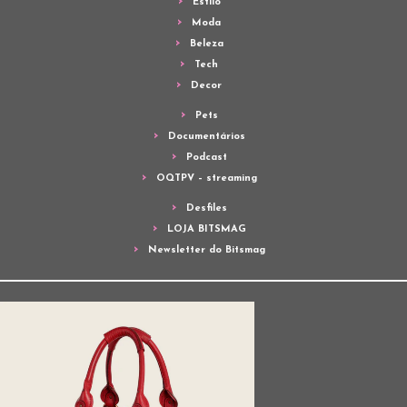
Estilo
Moda
Beleza
Tech
Decor
Pets
Documentários
Podcast
OQTPV – streaming
Desfiles
LOJA BITSMAG
Newsletter do Bitsmag