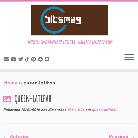
Updates constantes de cultura, viagem e estilo de vida
Skip
to
Home
»
queen-latifah
content
queen-latifah
Publicado
10/01/2016
nas dimensões
708 × 1194
em
queen-latifah
.
← Anterior
Próximo →