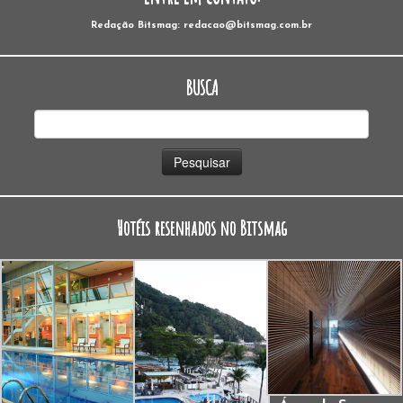
Redação Bitsmag: redacao@bitsmag.com.br
BUSCA
Pesquisar
por:
Hotéis resenhados no Bitsmag