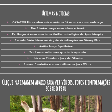
Últimas notícias:
CASACOR Rio celebra aniversário de 35 anos em novo endereço
The Strokes lança novo álbum e turnê
Estilhaços é nova aposta de thriller psicológico de Ryan Murphy
Seriado Fúria lidera ranking de visualizações na Disney Plus
Anitta lança Equilibrivm II
Ted Lasso volta para quarta temporada
Universo Circular – Jocy de Oliveira
Frozen Charlotte é o novo álbum de Jack White
Clique na imagem abaixo para ver vídeos, fotos e informações
sobre o Peru