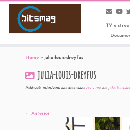
TV e stre
Documen
Skip
to
Home
»
julia-louis-dreyfus
content
julia-louis-dreyfus
Publicado
10/01/2016
nas dimensões
732 × 1188
em
julia-louis-dr
← Anterior