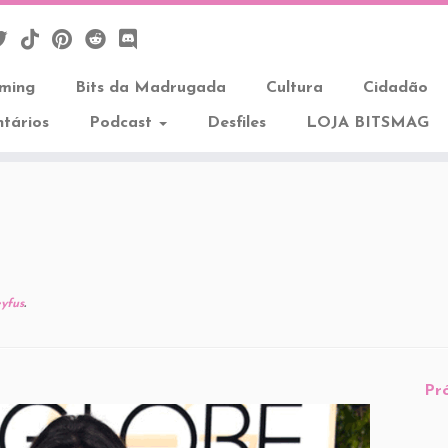
aming
Bits da Madrugada
Cultura
Cidadão
tários
Podcast
Desfiles
LOJA BITSMAG
eyfus
.
Pr